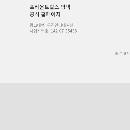
프라운트힐스 평택
공식 홈페이지
광고대행: 우진인터내셔널
사업자번호: 142-07-35438
※ 본 웹