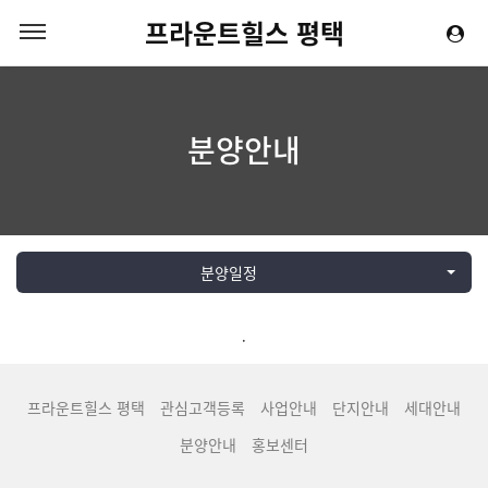
프라운트힐스 평택
분양안내
분양일정
.
프라운트힐스 평택
관심고객등록
사업안내
단지안내
세대안내
분양안내
홍보센터